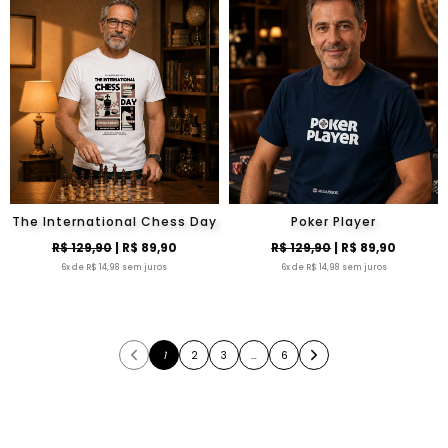
The International Chess Day
Poker Player
R$ 129,90
| R$ 89,90
R$ 129,90
| R$ 89,90
6x de R$ 14,98 sem juros
6x de R$ 14,98 sem juros
1
2
3
…
6