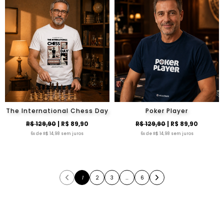
The International Chess Day
Poker Player
R$ 129,90
| R$ 89,90
R$ 129,90
| R$ 89,90
6x de R$ 14,98 sem juros
6x de R$ 14,98 sem juros
1
2
3
…
6