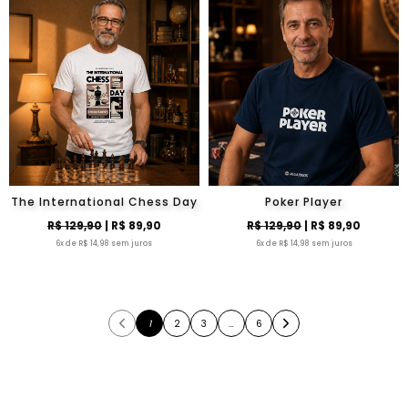
The International Chess Day
Poker Player
R$ 129,90
| R$ 89,90
R$ 129,90
| R$ 89,90
6x de R$ 14,98 sem juros
6x de R$ 14,98 sem juros
1
2
3
…
6